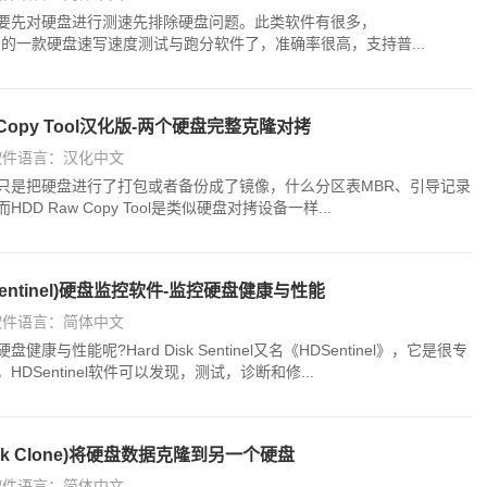
要先对硬盘进行测速先排除硬盘问题。此类软件有很多，
是比较好用的一款硬盘速写速度测试与跑分软件了，准确率很高，支持普...
 Copy Tool汉化版-两个硬盘完整克隆对拷
软件语言：汉化中文
只是把硬盘进行了打包或者备份成了镜像，什么分区表MBR、引导记录
 Raw Copy Tool是类似硬盘对拷设备一样...
l(HDSentinel)硬盘监控软件-监控硬盘健康与性能
软件语言：简体中文
与性能呢?Hard Disk Sentinel又名《HDSentinel》，它是很专
Sentinel软件可以发现，测试，诊断和修...
isk Clone)将硬盘数据克隆到另一个硬盘
软件语言：简体中文