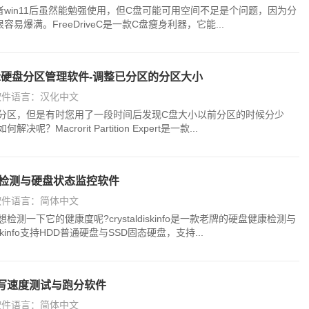
0或者win11后虽然能勉强使用，但C盘可能可用空间不足是个问题，因为分
爆满。FreeDriveC是一款C盘瘦身利器，它能...
on Expert硬盘分区管理软件-调整已分区的分区大小
软件语言：汉化中文
分区，但是有时您用了一段时间后发现C盘大小以前分区的时候分少
Macrorit Partition Expert是一款...
 硬盘健康检测与硬盘状态监控软件
软件语言：简体中文
一下它的健康度呢?crystaldiskinfo是一款老牌的硬盘健康检测与
skinfo支持HDD普通硬盘与SSD固态硬盘，支持...
 硬盘速写速度测试与跑分软件
软件语言：简体中文