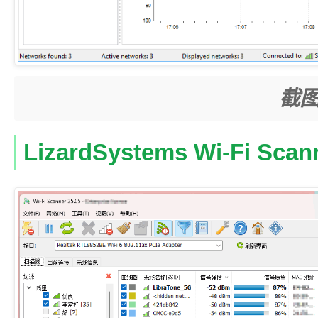
截图
LizardSystems Wi-Fi S