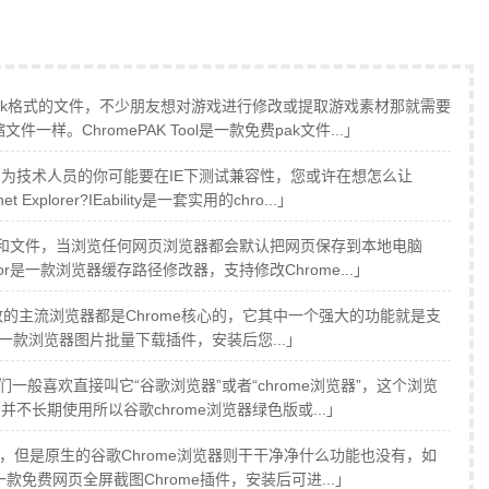
ak格式的文件，不少朋友想对游戏进行修改或提取游戏素材那就需要
样。ChromePAK Tool是一款免费pak文件...」
身为技术人员的你可能要在IE下测试兼容性，您或许在想怎么让
xplorer?IEability是一套实用的chro...」
和文件，当浏览任何网页浏览器都会默认把网页保存到本地电脑
tor是一款浏览器缓存路径修改器，支持修改Chrome...」
数的主流浏览器都是Chrome核心的，它其中一个强大的功能就是支
火的一款浏览器图片批量下载插件，安装后您...」
》人们一般喜欢直接叫它“谷歌浏览器”或者“chrome浏览器”，这个浏览
长期使用所以谷歌chrome浏览器绿色版或...」
，但是原生的谷歌Chrome浏览器则干干净净什么功能也没有，如
一款免费网页全屏截图Chrome插件，安装后可进...」