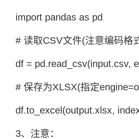
import pandas as pd
# 读取CSV文件(注意编码格式，
df = pd.read_csv(input.csv, 
# 保存为XLSX(指定engine=
df.to_excel(output.xlsx, ind
3、注意：