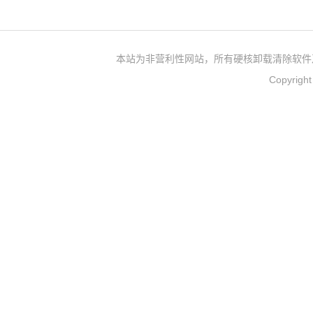
本站为非营利性网站，所有硬核卸载清除软件
Copyrigh