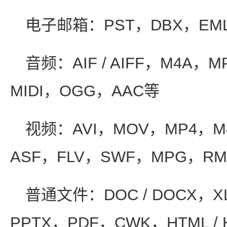
电子邮箱：PST，DBX，EM
音频：AIF / AIFF，M4A，
MIDI，OGG，AAC等
视频：AVI，MOV，MP4，M
ASF，FLV，SWF，MPG，RM 
普通文件：DOC / DOCX，XLS
PPTX，PDF，CWK，HTML /