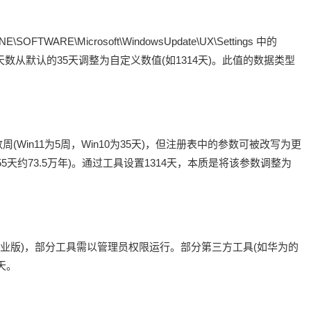
WARE\Microsoft\WindowsUpdate\UX\Settings 中的
停更新的最大天数从默认的35天调整为自定义数值(如1314天)。此值的数据类型
(Win11为5周，Win10为35天)，但注册表中的参数可被改写为更
5455天约73.5万年)。通过工具设置1314天，本质是将该参数调整为
版、专业版)，部分工具需以管理员权限运行。部分第三方工具(如华为的
5天。